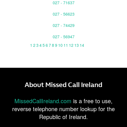
027 - 71637
027 - 56623
027 - 74429
027 - 56947
1
2
3
4
5
6
7
8
9
10
11
12
13
14
About Missed Call Ireland
MissedCallIreland.com
is a free to use,
reverse telephone number lookup for the
Republic of Ireland.